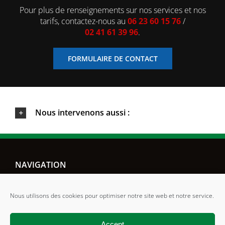
Pour plus de renseignements sur nos services et nos
tarifs, contactez-nous au
06 23 60 15 76
/
02 41 61 39 96
.
FORMULAIRE DE CONTACT
Nous intervenons aussi :
NAVIGATION
ACCUEIL
Nous utilisons des cookies pour optimiser notre site web et notre service.
PRESTATIONS
CONTACT
Accept