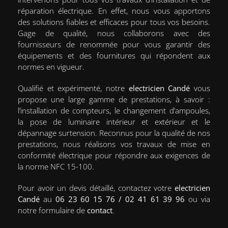
du Lundi au Vendredi :
réparation électrique. En effet, nous vous apportons
08h00 - 19h00
des solutions fiables et efficaces pour tous vos besoins.
Samedi - Dimanche : Fermé
Gage de qualité, nous collaborons avec des
fournisseurs de renommée pour vous garantir des
équipements et des fournitures qui répondent aux
normes en vigueur.
Qualifié et expérimenté, notre
electricien Candé
vous
propose une large gamme de prestations, à savoir :
l’installation de compteurs, le changement d’ampoules,
la pose de luminaire intérieur et extérieur et le
dépannage surtension. Reconnus pour la qualité de nos
prestations, nous réalisons vos travaux de mise en
conformité électrique pour répondre aux exigences de
la norme NFC 15-100.
Pour avoir un devis détaillé, contactez votre
electricien
Candé
au
06 23 60 15 76 / 02 41 61 39 96
ou via
notre formulaire de
contact
.