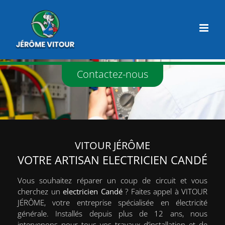
Passer
au
contenu
Contactez-nous
Une Question ?
Contactez-nous.
06 23 60 15 76
02 41 61 39 96
Lieu-dit La Gaudinière,
VITOUR JÉRÔME
49520 Ombrée d’Anjou, France
VOTRE ARTISAN ELECTRICIEN CANDÉ
FORMULAIRE DE CONTACT
Vous souhaitez réparer un coup de circuit et vous
cherchez un
electricien
Candé
? Faites appel à VITOUR
Horaires d’ouverture
JÉRÔME, votre entreprise spécialisée en électricité
générale. Installés depuis plus de 12 ans, nous
intervenons pour tous vos travaux d’installation et de