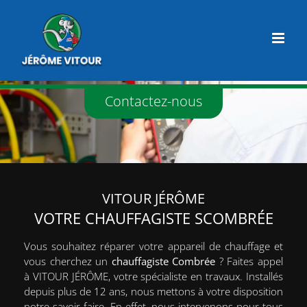
Passer
au
contenu
Contactez-nous
Une Question ?
Contactez-nous.
06 23 60 15 76
02 41 61 39 96
Lieu-dit La Gaudinière,
VITOUR JÉRÔME
49520 Ombrée d’Anjou, France
VOTRE CHAUFFAGISTE SCOMBRÉE
FORMULAIRE DE CONTACT
Vous souhaitez réparer votre appareil de chauffage et
vous cherchez un
chauffagiste
Combrée
? Faites appel
Horaires d’ouverture
à VITOUR JÉRÔME, votre spécialiste en travaux. Installés
depuis plus de 12 ans, nous mettons à votre disposition
notre savoir-faire. En effet, nous intervenons pour tous