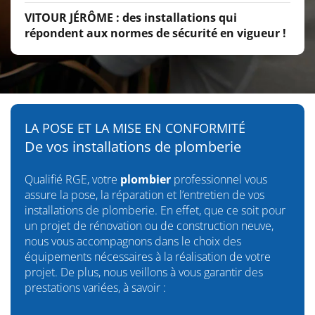
VITOUR JÉRÔME : des installations qui
répondent aux normes de sécurité en vigueur !
LA POSE ET LA MISE EN CONFORMITÉ
De vos installations de plomberie
Qualifié RGE, votre
plombier
professionnel vous
assure la pose, la réparation et l’entretien de vos
installations de plomberie. En effet, que ce soit pour
un projet de rénovation ou de construction neuve,
nous vous accompagnons dans le choix des
équipements nécessaires à la réalisation de votre
projet. De plus, nous veillons à vous garantir des
prestations variées, à savoir :