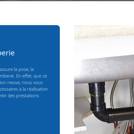
berie
ssure la pose, la
omberie. En effet, que ce
tion neuve, nous vous
saires à la réalisation
ntir des prestations