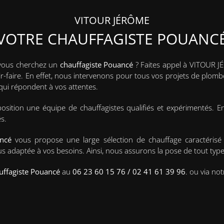
VITOUR JÉRÔME
VOTRE CHAUFFAGISTE POUANC
 vous cherchez un
chauffagiste
Pouancé
? Faites appel à VITOUR JÉR
-faire. En effet, nous intervenons pour tous vos projets de plomberi
qui répondent à vos attentes.
position une équipe de chauffagistes qualifiés et expérimentés. E
s.
ancé
vous propose une large sélection de chauffage caractérisé p
 plus adaptée à vos besoins. Ainsi, nous assurons la pose de tout typ
uffagiste Pouancé
au
06 23 60 15 76 / 02 41 61 39 96
. ou via no