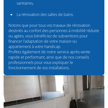
sanitaires,
La rénovation des salles de bains.
Notons que pour tous vos travaux de rénovation
destinés au confort des personnes à mobilité réduite
ou agées, vous bénéficiez de subventions pour
financer l’adaptation de votre maison ou
appartement à votre handicap.
Profitez également de notre service après-vente
rapide et performant, ainsi que de nos conseils
professionnels pour vous expliquer le
fonctionnement de vos installations.