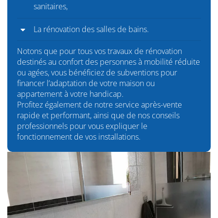
sanitaires,
La rénovation des salles de bains.
Notons que pour tous vos travaux de rénovation
destinés au confort des personnes à mobilité réduite
ou agées, vous bénéficiez de subventions pour
financer l’adaptation de votre maison ou
appartement à votre handicap.
Profitez également de notre service après-vente
rapide et performant, ainsi que de nos conseils
professionnels pour vous expliquer le
fonctionnement de vos installations.